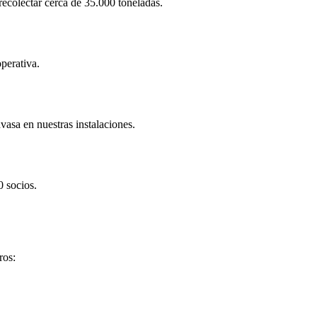
recolectar cerca de 35.000 toneladas.
perativa.
asa en nuestras instalaciones.
0 socios.
ros: